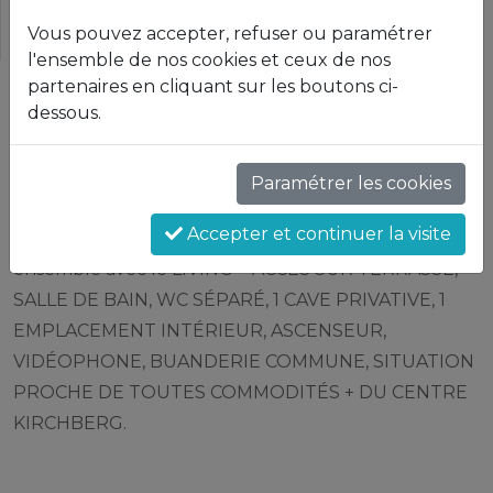
Vous pouvez accepter, refuser ou paramétrer
CONTACT
l'ensemble de nos cookies et ceux de nos
partenaires en cliquant sur les boutons ci-
dessous.
Description
BEL APPARTEMENT de +/- 70 m2, TERRASSE de +/-
Paramétrer les cookies
10 m2, BALCON,
Accepter et continuer la visite
2 CHAMBRES, 1 CUISINE ÉQUIPÉE OUVERTE
ensemble avec le LIVING + ACCÈS SUR TERRASSE,
SALLE DE BAIN, WC SÉPARÉ, 1 CAVE PRIVATIVE, 1
EMPLACEMENT INTÉRIEUR, ASCENSEUR,
VIDÉOPHONE, BUANDERIE COMMUNE, SITUATION
PROCHE DE TOUTES COMMODITÉS + DU CENTRE
KIRCHBERG.