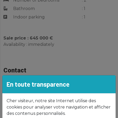
Number of bedrooms
: 2
Bathroom
: 1
Indoor parking
: 1
Sale price : 645 000 €
Availability : immediately
Contact
Phone
: 335 725
En toute transparence
: 621 176 412
Fax
: 335 935
Cher visiteur, notre site Internet utilise des
Email
:
info@wagnercity.lu
cookies pour analyser votre navigation et afficher
des contenus personnalisés.