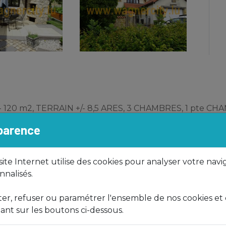
 120 m2, TERRAIN +/- 8,5 ARES, 3 CHAMBRES, 1 pte C
 SALLE DE DOUCHE, WC SÉPARÉ, GARAGE (pr 1 Voitur
sparence
R BARBECUE, pt CHALET EN BOIS POUR MATÉRIAUX-
 JUNGLINSTER,
 site Internet utilise des cookies pour analyser votre navi
nalisés.
nausstattung
r, refuser ou paramétrer l'ensemble de nos cookies et
ant sur les boutons ci-dessous.
gangshalle