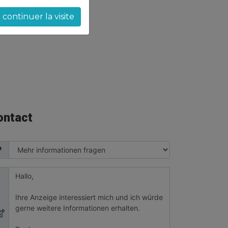
continuer la visite
ontact