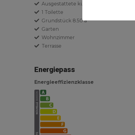
Ausgestattete küche
Es
1 Toilette
Grundstück 8.50 a
Garten
Wohnzimmer
Terrasse
Energiepass
Energieeffizienzklasse