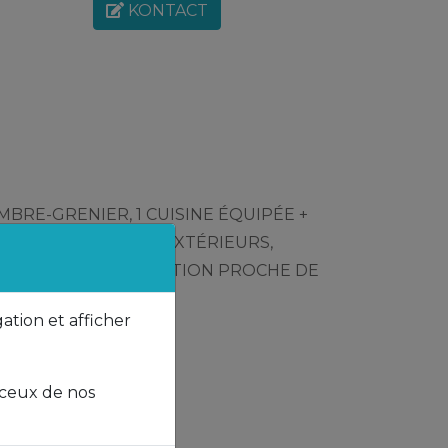
KONTACT
HAMBRE-GRENIER, 1 CUISINE ÉQUIPÉE +
e), 2 EMPLACEMENTS EXTÉRIEURS,
JARDIN, BONNE SITUATION PROCHE DE
gation et afficher
 ceux de nos