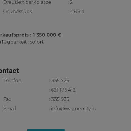
Draußen parkplätze
: 2
Grundstück
: ± 8.5 a
rkaufspreis : 1 350 000 €
rfügbarkeit : sofort
ontact
Telefon.
: 335 725
: 621 176 412
Fax
: 335 935
Email
:
info@wagnercity.lu