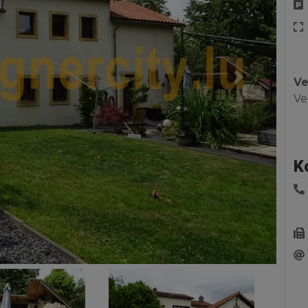
Ve
Next
Ve
K