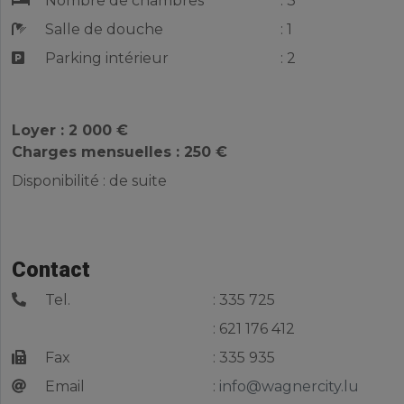
Nombre de chambres
: 3
Salle de douche
: 1
Parking intérieur
: 2
Loyer : 2 000 €
Charges mensuelles : 250 €
Disponibilité : de suite
Contact
Tel.
: 335 725
: 621 176 412
Fax
: 335 935
Email
:
info@wagnercity.lu