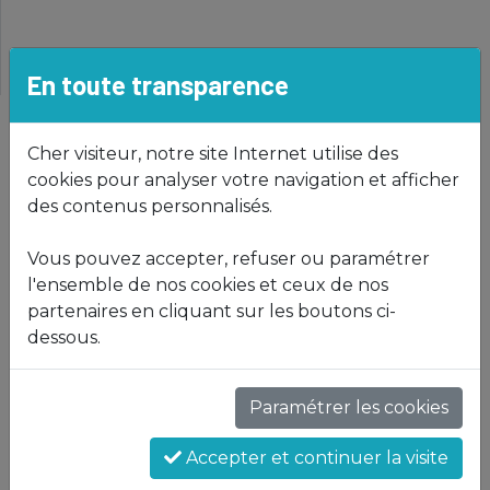
CONTACT
En toute transparence
Cher visiteur, notre site Internet utilise des
Description
cookies pour analyser votre navigation et afficher
des contenus personnalisés.
BEL APPARTEMENT de +/- 107 m2, TERRASSE +/- 25
m2, 3 CHAMBRES,
Vous pouvez accepter, refuser ou paramétrer
1 CUISINE ÉQUIPÉE ENSEMBLE avec le LIVING, 1
l'ensemble de nos cookies et ceux de nos
SALLE DE DOUCHE, WC SÉPARÉ, CAVE PRIVATIVE, 2
partenaires en cliquant sur les boutons ci-
PARKINGS INTÉRIEURS, BUANDERIE COMMUNE,
dessous.
ASCENSEUR, BONNES FINITIONS, VOLETS
ÉLECTRIQUES, VIDÉOPHONE, BONNE SITUATION
Paramétrer les cookies
EXCEPTIONNELLE ET TRÈS CALME, PROCHE DE
TOUTES COMMODITÉS ET DE LA NAMSA.
Accepter et continuer la visite