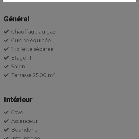
Général
Chauffage au gaz
Cuisine équipée
1 toilette séparée
Étage : 1
Salon
2
Terrasse 25.00 m
Intérieur
Cave
Ascenceur
Buanderie
Interphone